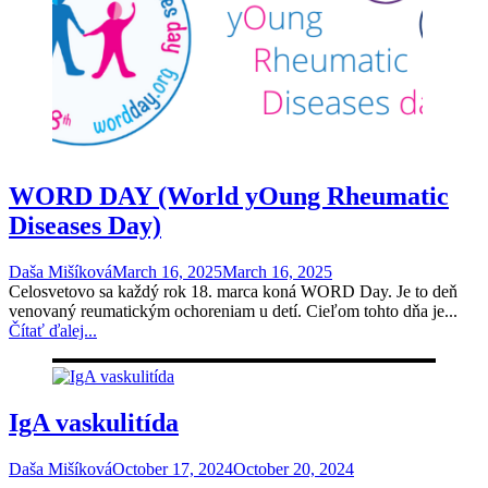
WORD DAY (World yOung Rheumatic
Diseases Day)
Daša Mišíková
March 16, 2025
March 16, 2025
Celosvetovo sa každý rok 18. marca koná WORD Day. Je to deň
venovaný reumatickým ochoreniam u detí. Cieľom tohto dňa je...
Čítať ďalej...
IgA vaskulitída
Daša Mišíková
October 17, 2024
October 20, 2024