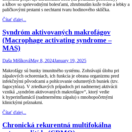
a kĺbov so sprievodnými bolesťami, zhrubnutím kože tváre a lebky a
paličkovými prstami s nechtami tvaru hodinového sklíčka.
Čítať ďalej...
Syndróm aktivovaných makrofágov
(Macrophage activating syndrome –
MAS)
Daša Mišíková
May 8, 2024
January 19, 2025
Makrofágy sú bunky imunitného systému. Zohrávajú úlohu pri
zápalových ochoreniach, ich funkcia je obrana organizmu pred
infekčnými pôvodcami a pohlcovanie odumretých buniek (tzv.
fagocytóza). V zriedkavých prípadoch pri nadmernej aktivácii
vzniká „syndróm aktivovaných makrofágov“, ktorý vedie
k hyperinflamácií (nadmernému zápalu) s mnohopočetnými
klinickými príznakmi.
Čítať ďalej...
Chronická rekurentná multifokálna