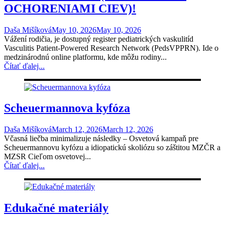
OCHORENIAMI CIEV)!
Daša Mišíková
May 10, 2026
May 10, 2026
Vážení rodičia, je dostupný register pediatrických vaskulitíd
Vasculitis Patient-Powered Research Network (PedsVPPRN). Ide o
medzinárodnú online platformu, kde môžu rodiny...
Čítať ďalej...
Scheuermannova kyfóza
Daša Mišíková
March 12, 2026
March 12, 2026
Včasná liečba minimalizuje následky – Osvetová kampaň pre
Scheuermannovu kyfózu a idiopatickú skoliózu so záštitou MZČR a
MZSR Cieľom osvetovej...
Čítať ďalej...
Edukačné materiály