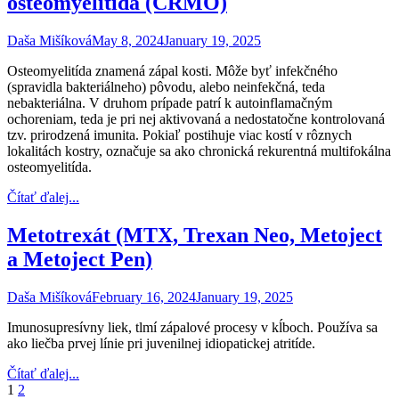
osteomyelitída (CRMO)
Daša Mišíková
May 8, 2024
January 19, 2025
Osteomyelitída znamená zápal kosti. Môže byť infekčného
(spravidla bakteriálneho) pôvodu, alebo neinfekčná, teda
nebakteriálna. V druhom prípade patrí k autoinflamačným
ochoreniam, teda je pri nej aktivovaná a nedostatočne kontrolovaná
tzv. prirodzená imunita. Pokiaľ postihuje viac kostí v rôznych
lokalitách kostry, označuje sa ako chronická rekurentná multifokálna
osteomyelitída.
Čítať ďalej...
Metotrexát (MTX, Trexan Neo, Metoject
a Metoject Pen)
Daša Mišíková
February 16, 2024
January 19, 2025
Imunosupresívny liek, tlmí zápalové procesy v kĺboch. Používa sa
ako liečba prvej línie pri juvenilnej idiopatickej atritíde.
Čítať ďalej...
Posts
1
2