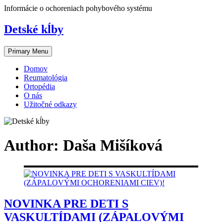
Skip
Informácie o ochoreniach pohybového systému
to
content
Detské kĺby
Primary Menu
Domov
Reumatológia
Ortopédia
O nás
Užitočné odkazy
Author:
Daša Mišíková
NOVINKA PRE DETI S
VASKULTÍDAMI (ZÁPALOVÝMI