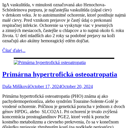
IgA vaskulitída, v minulosti označovaná ako Henochova-
Schönleinova purpura, je najčastejšia vaskulitída (zápal ciev)
v detskom veku. Je to autoimunitné ochorenie, ktoré postihuje najmä
malé cievy. Pred vznikom prejavov je častý údaj o prekonaní
respiračnej infekcie. Ochorenie sa vyskytuje viac v jesenných
a zimných mesiacoch, častejšie u chlapcov a to najmä okolo 6. roku
života. U detí mladších ako 2 roky sa podobné prejavy na koži
označujú ako akútny hemoragický edém dojčiat.
Čítať ďalej...
Primárna hypertrofická osteoatropatia
Daša Mišíková
October 17, 2024
October 20, 2024
Primárna hypertrofická osteoatropatia (PHO) známa aj ako
pachydermoperiostóza, alebo syndróm Touraine-Solente-Golé je
vrodené ochorenie. Príčinou je genetická porucha v jednom z dvoch
génov HPDG, alebo SLCO2A1. Pri ochorení je trvalo zvýšená
koncentrácia prostraglandínov PGE2, ktoré vedú k poruche
kostného metabolizmu a cievneho prekrvenia, čo sa v konečnom
dôsledku prejavuje zhrubnutím kostí (na podklade periostózy)