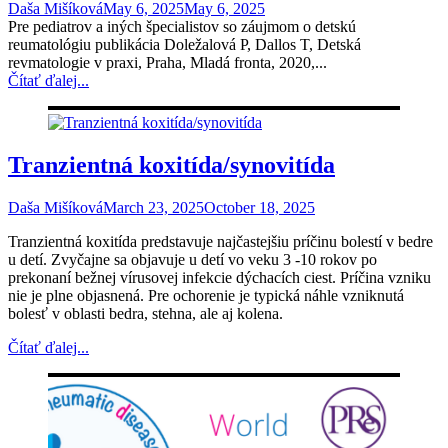
Daša Mišíková
May 6, 2025
May 6, 2025
Pre pediatrov a iných špecialistov so záujmom o detskú
reumatológiu publikácia Doležalová P, Dallos T, Detská
revmatologie v praxi, Praha, Mladá fronta, 2020,...
Čítať ďalej...
Tranzientná koxitída/synovitída
Daša Mišíková
March 23, 2025
October 18, 2025
Tranzientná koxitída predstavuje najčastejšiu príčinu bolestí v bedre
u detí. Zvyčajne sa objavuje u detí vo veku 3 -10 rokov po
prekonaní bežnej vírusovej infekcie dýchacích ciest. Príčina vzniku
nie je plne objasnená. Pre ochorenie je typická náhle vzniknutá
bolesť v oblasti bedra, stehna, ale aj kolena.
Čítať ďalej...