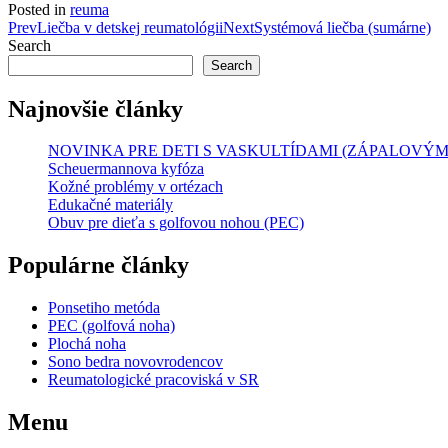
Posted in
reuma
Post
Prev
Liečba v detskej reumatológii
Next
Systémová liečba (sumárne)
Search
navigation
Search
Najnovšie články
NOVINKA PRE DETI S VASKULTÍDAMI (ZÁPALOVÝM
Scheuermannova kyfóza
Kožné problémy v ortézach
Edukačné materiály
Obuv pre dieťa s golfovou nohou (PEC)
Populárne články
Ponsetiho metóda
PEC (golfová noha)
Plochá noha
Sono bedra novovrodencov
Reumatologické pracoviská v SR
Menu