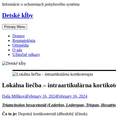
Skip
Informácie o ochoreniach pohybového systému
to
content
Detské kĺby
Primary Menu
Domov
Reumatológia
Ortopédia
O nás
Užitočné odkazy
Lokálna liečba – intraartikulárna kortikot
Daša Mišíková
February 16, 2024
February 16, 2024
Triamcinolon hexacetonid (Lederlon, Lederspan, Trispan, Hexatrio
Čo to je:
Depotný kortikosteroid (dlhodobý účinok)