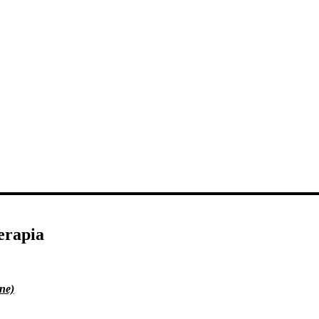
erapia
ne)