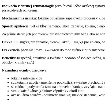
Indikácia v detskej reumatológii:
prvolíniová liečba aktívnej synovit
pri recidívach ochorenia
Mechanizmus účinku:
lokálne potlačenie zápalového procesu v kĺbe
Spôsob aplikácie:
veľké kĺby (rameno, lakeť, zápästie, koleno, člen
Za prísne sterilných podmienok prostredníctvom ihly bez alebo so so
Dávka:
0,5 mg/kg pre zápästie, členok, lakeť, 1 mg/kg pre koleno, b
Frekvencia podania:
max. 3 – 4x/rok do toho istého kĺbu v interval
Benefity:
bezpečná, efektívna a lokálne dlhodobo pôsobiaca liečba, 
obličky, krvinky atď.)
Nežiaduce účinky:
zriedkavé
lokálna infekcia kĺbu
subkutánna atrofia (zmenšenie podkožia), zvyčajne prechodný 
steroidná lipodystrofia (zmena tukového tkaniva, zvyčajne nad 
vznik kalcifikátov (zhlukov vápnika) v okolí kĺbu
avaskulárna nekróza (odumretie tkaniva) hlavice stehennej kost