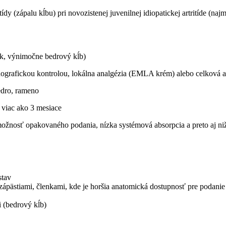
ídy (zápalu kĺbu) pri novozistenej juvenilnej idiopatickej artritíde (na
ok, výnimočne bedrový kĺb)
nografickou kontrolou, lokálna analgézia (EMLA krém) alebo celková a
edro, rameno
e viac ako 3 mesiace
možnosť opakovaného podania, nízka systémová absorpcia a preto aj niž
stav
zápästiami, členkami, kde je horšia anatomická dostupnosť pre podanie
i (bedrový kĺb)