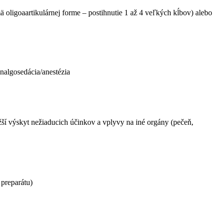
jmä oligoaartikulárnej forme – postihnutie 1 až 4 veľkých kĺbov) alebo
nalgosedácia/anestézia
ší výskyt nežiaducich účinkov a vplyvy na iné orgány (pečeň,
 preparátu)