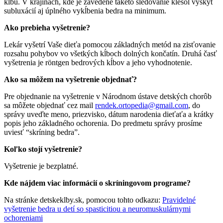
kĺbu. V krajinách, kde je zavedené takéto sledovanie klesol výskyt
subluxácií aj úplného vykĺbenia bedra na minimum.
Ako prebieha vyšetrenie?
Lekár vyšetrí Vaše dieťa pomocou základných metód na zisťovanie
rozsahu pohybov vo všetkých kĺboch dolných končatín. Druhá časť
vyšetrenia je röntgen bedrových kĺbov a jeho vyhodnotenie.
Ako sa môžem na vyšetrenie objednať?
Pre objednanie na vyšetrenie v Národnom ústave detských chorôb
sa môžete objednať cez mail
rendek.ortopedia@gmail.com
, do
správy uveďte meno, priezvisko, dátum narodenia dieťaťa a krátky
popis jeho základného ochorenia. Do predmetu správy prosíme
uviesť “skríning bedra”.
Koľko stojí vyšetrenie?
Vyšetrenie je bezplatné.
Kde nájdem viac informácií o skríningovom programe?
Na stránke detskeklby.sk, pomocou tohto odkazu:
Pravidelné
vyšetrenie bedra u detí so spasticitiou a neuromuskulárnymi
ochoreniami