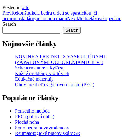
Posted in
orto
Post
Prev
Rekonštrukcia bedra u detí so spasticitou, či
neuromuskulárnymi ochoreniami
Next
Multi-etážové operácie
navigation
Search
Search
Najnovšie články
NOVINKA PRE DETI S VASKULTÍDAMI
(ZÁPALOVÝMI OCHORENIAMI CIEV)!
Scheuermannova kyfóza
Kožné problémy v ortézach
Edukačné materiály
Obuv pre dieťa s golfovou nohou (PEC)
Populárne články
Ponsetiho metóda
PEC (golfová noha)
Plochá noha
Sono bedra novovrodencov
Reumatologické pracoviská v SR