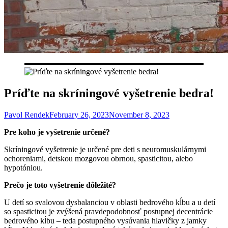
Príďte na skríningové vyšetrenie bedra!
Pavol Rendek
February 26, 2023
November 8, 2023
Pre koho je vyšetrenie určené?
Skríningové vyšetrenie je určené pre deti s neuromuskulárnymi
ochoreniami, detskou mozgovou obrnou, spasticitou, alebo
hypotóniou.
Prečo je toto vyšetrenie dôležité?
U detí so svalovou dysbalanciou v oblasti bedrového kĺbu a u detí
so spasticitou je zvýšená pravdepodobnosť postupnej decentrácie
bedrového kĺbu – teda postupného vysúvania hlavičky z jamky